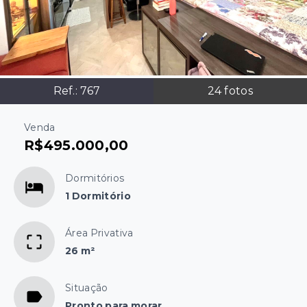
Ref.:
767
24
fotos
Venda
R$495.000,00
Dormitórios
1 Dormitório
Área Privativa
26 m²
Situação
Pronto para morar