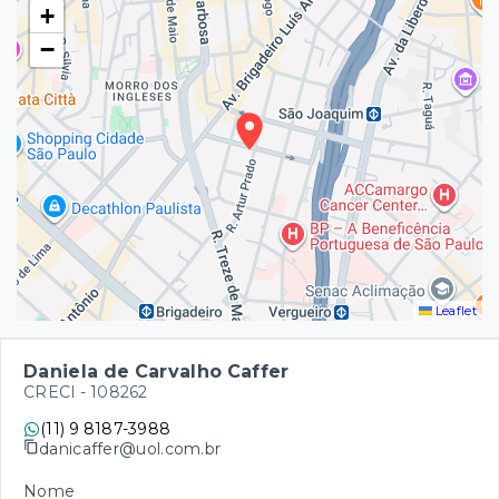
+
−
Leaflet
Daniela de Carvalho Caffer
CRECI -
108262
(11) 9 8187-3988
danicaffer@uol.com.br
Nome