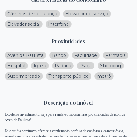
Câmeras de segurança
Elevador de serviço
Elevador social
Interfone
Proximidades
Avenida Paulista
Banco
Faculdade
Farmácia
Hospital
Igreja
Padaria
Praça
Shopping
Supermercado
Transporte público
metrô
Descrição do imóvel
Excelente investimento, seja para renda ou motasia, nas proximidades da icônica
Avenida Paulista!
Este studio seminovo oferece a combinação perfeita de conforto e conveniência,
situado em uma área estratégica com fácil acesso ao metrô, cerca de 700 metros da