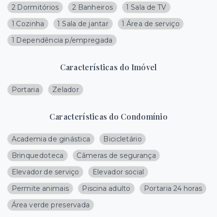
2 Dormitórios
2 Banheiros
1 Sala de TV
1 Cozinha
1 Sala de jantar
1 Área de serviço
1 Dependência p/empregada
Características do Imóvel
Portaria
Zelador
Características do Condomínio
Academia de ginástica
Bicicletário
Brinquedoteca
Câmeras de segurança
Elevador de serviço
Elevador social
Permite animais
Piscina adulto
Portaria 24 horas
Área verde preservada