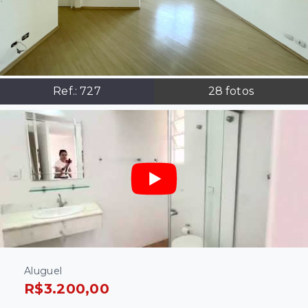
Ref.:
727
28
fotos
Aluguel
R$3.200,00