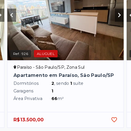
Ref.:
926
ALUGUEL
Paraíso - São Paulo/SP, Zona Sul
Apartamento em Paraíso, São Paulo/SP
Dormitórios
2
, sendo
1
suíte
Garagens
1
Área Privativa
66
m²
R$13.500,00