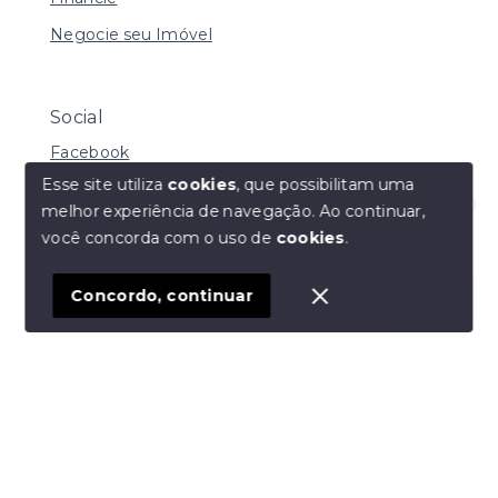
Negocie seu Imóvel
Social
Facebook
Esse site utiliza
cookies
, que possibilitam uma
melhor experiência de navegação.
Ao continuar,
Olá! Estamos disponíveis para te ajudar.
você concorda com o uso de
cookies
.
© Copyright 2026 - Daniela de Carvalho Caffer - Todos
os direitos reservados
Concordo, continuar
SITE PARA IMOBILIARIA
Início
Histórico
Favoritos