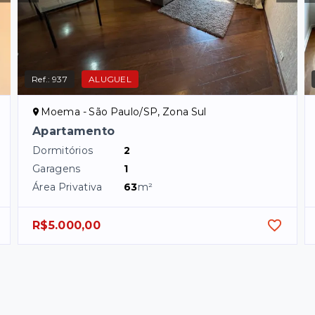
Ref.:
937
ALUGUEL
Moema - São Paulo/SP, Zona Sul
Apartamento
Dormitórios
2
Garagens
1
Área Privativa
63
m²
R$5.000,00