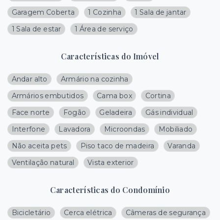
Garagem Coberta
1 Cozinha
1 Sala de jantar
1 Sala de estar
1 Área de serviço
Características do Imóvel
Andar alto
Armário na cozinha
Armários embutidos
Cama box
Cortina
Face norte
Fogão
Geladeira
Gás individual
Interfone
Lavadora
Microondas
Mobiliado
Não aceita pets
Piso taco de madeira
Varanda
Ventilação natural
Vista exterior
Características do Condomínio
Bicicletário
Cerca elétrica
Câmeras de segurança