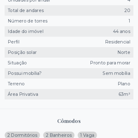
Unidades por andar
4
Total de andares
20
Número de torres
1
Idade do imóvel
44 anos
Perfil
Residencial
Posição solar
Norte
Situação
Pronto para morar
Possui mobília?
Sem mobília
Terreno
Plano
Área Privativa
63m²
Cômodos
2 Dormitórios
2 Banheiros
1 Vaga