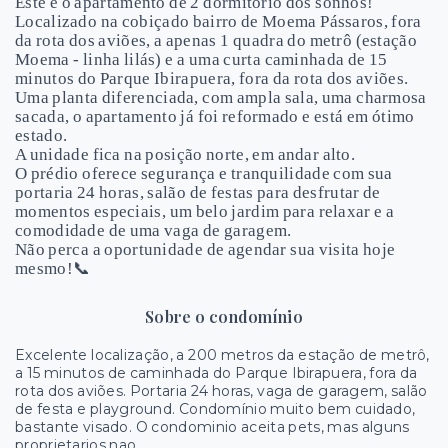
Este é o apartamento de 2 dormitório dos sonhos!
Localizado na cobiçado bairro de Moema Pássaros, fora
da rota dos aviões, a apenas 1 quadra do metrô (estação
Moema - linha lilás) e a uma curta caminhada de 15
minutos do Parque Ibirapuera, fora da rota dos aviões.
Uma planta diferenciada, com ampla sala, uma charmosa
sacada, o apartamento já foi reformado e está em ótimo
estado.
A unidade fica na posição norte, em andar alto.
O prédio oferece segurança e tranquilidade com sua
portaria 24 horas, salão de festas para desfrutar de
momentos especiais, um belo jardim para relaxar e a
comodidade de uma vaga de garagem.
Não perca a oportunidade de agendar sua visita hoje
mesmo!📞
Sobre o condomínio
Excelente localização, a 200 metros da estação de metrô,
a 15 minutos de caminhada do Parque Ibirapuera, fora da
rota dos aviões. Portaria 24 horas, vaga de garagem, salão
de festa e playground. Condomínio muito bem cuidado,
bastante visado. O condominio aceita pets, mas alguns
proprietarios nao.