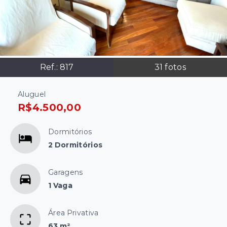
Ref.:
817
31
fotos
Aluguel
R$4.500,00
Dormitórios
2 Dormitórios
Garagens
1 Vaga
Área Privativa
63 m²