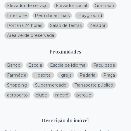
Elevador de serviço
Elevador social
Gramado
Interfone
Permite animais
Playground
Portaria 24 horas
Salão de festas
Zelador
Área verde preservada
Proximidades
Banco
Escola
Escola de idioma
Faculdade
Farmácia
Hospital
Igreja
Padaria
Praça
Shopping
Supermercado
Transporte público
aeroporto
clube
metrô
parque
Descrição do imóvel