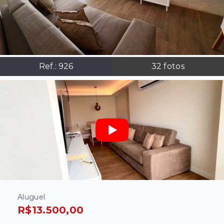
Ref.:
926
32
fotos
Aluguel
R$13.500,00