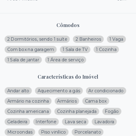
Cômodos
2 Dormitórios, sendo 1 suíte
2 Banheiros
1 Vaga
Com box na garagem
1 Sala de TV
1 Cozinha
1 Sala de jantar
1 Área de serviço
Características do Imóvel
Andar alto
Aquecimento a gás
Ar condicionado
Armário na cozinha
Armários
Cama box
Cozinha americana
Cozinha planejada
Fogão
Geladeira
Interfone
Lava seca
Lavadora
Microondas
Piso vinílico
Porcelanato