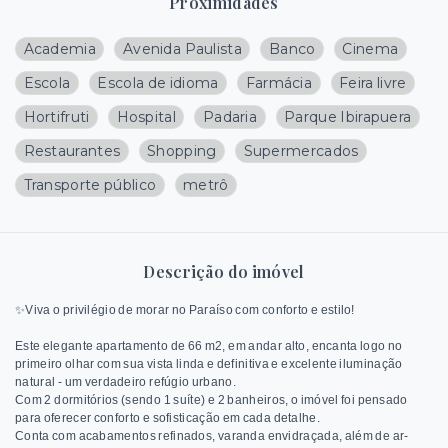
Proximidades
Academia
Avenida Paulista
Banco
Cinema
Escola
Escola de idioma
Farmácia
Feira livre
Hortifruti
Hospital
Padaria
Parque Ibirapuera
Restaurantes
Shopping
Supermercados
Transporte público
metrô
Descrição do imóvel
✨Viva o privilégio de morar no Paraíso com conforto e estilo!
Este elegante apartamento de 66 m2, em andar alto, encanta logo no
primeiro olhar com sua vista linda e definitiva e excelente iluminação
natural - um verdadeiro refúgio urbano.
Com 2 dormitórios (sendo 1 suíte) e 2 banheiros, o imóvel foi pensado
para oferecer conforto e sofisticação em cada detalhe.
Conta com acabamentos refinados, varanda envidraçada, além de ar-