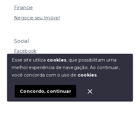
Financie
Negocie seu Imóvel
Social
Facebook
Esse site utiliza
cookies
, que possibilitam uma
melhor experiência de navegação.
Ao continuar,
Olá! Estamos disponíveis para te ajudar.
você concorda com o uso de
cookies
.
© Copyright 2026 - Daniela de Carvalho Caffer - Todos
os direitos reservados
Concordo, continuar
SITE PARA IMOBILIARIA
Início
Histórico
Favoritos