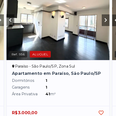
Ref.:
956
ALUGUEL
Paraíso - São Paulo/SP, Zona Sul
Apartamento em Paraíso, São Paulo/SP
Dormitórios
1
Garagens
1
Área Privativa
41
m²
R$3.000,00