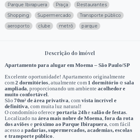
Parque Ibirapuera
Praça
Restaurantes
Shopping
Supermercado
Transporte público
aeroporto
clube
metrô
parque
Descrição do imóvel
Apartamento para alugar em Moema – São Paulo/SP
Excelente oportunidade! Apartamento originalmente
e
com
2 dormitórios
, atualmente com
1 dormitório
sala
ampliada
, proporcionando um ambiente
acolhedor e
muito confortável
.
São
70m² de área privativa
, com
vista incrível e
definitiva
, com muita luz natural!
O condomínio oferece
portaria 24h
e
salão de festas
.
Localizado na
área mais nobre de Moema
,
fora da rota
dos aviões
e
próximo ao Parque Ibirapuera
, com fácil
acesso a
padarias, supermercados, academias, escolas
e transporte público
.