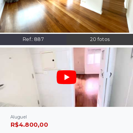
Ref.:
887
20
fotos
Aluguel
R$4.800,00