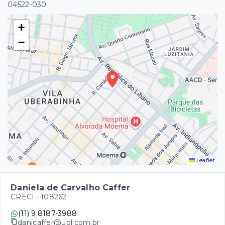
04522-030
+
−
Leaflet
Daniela de Carvalho Caffer
CRECI -
108262
(11) 9 8187-3988
danicaffer@uol.com.br