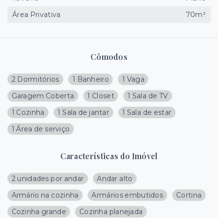
Área Privativa
70m²
Cômodos
2 Dormitórios
1 Banheiro
1 Vaga
Garagem Coberta
1 Closet
1 Sala de TV
1 Cozinha
1 Sala de jantar
1 Sala de estar
1 Área de serviço
Características do Imóvel
2 unidades por andar
Andar alto
Armário na cozinha
Armários embutidos
Cortina
Cozinha grande
Cozinha planejada