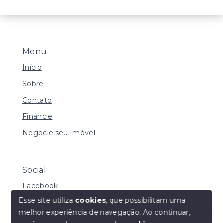
Menu
Início
Sobre
Contato
Financie
Negocie seu Imóvel
Social
Facebook
Esse site utiliza
cookies
, que possibilitam uma
melhor experiência de navegação.
Ao continuar,
Olá! Estamos disponíveis para te ajudar.