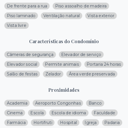
De frente para a rua
Piso assoalho de madeira
Piso laminado
Ventilação natural
Vista exterior
Vista livre
Características do Condomínio
Câmeras de segurança
Elevador de serviço
Elevador social
Permite animais
Portaria 24 horas
Salão de festas
Zelador
Área verde preservada
Proximidades
Academia
Aeroporto Congonhas
Banco
Cinema
Escola
Escola de idioma
Faculdade
Farmácia
Hortifruti
Hospital
Igreja
Padaria