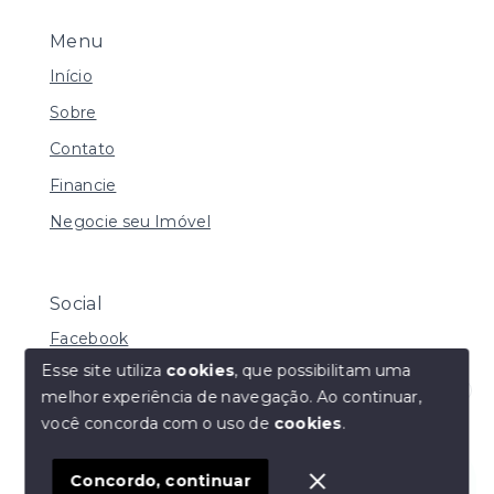
Menu
Início
Sobre
Contato
Financie
Negocie seu Imóvel
Social
Facebook
Esse site utiliza
cookies
, que possibilitam uma
melhor experiência de navegação.
Ao continuar,
Olá! Estamos disponíveis para te ajudar.
você concorda com o uso de
cookies
.
© Copyright 2026 - Daniela de Carvalho Caffer - Todos
os direitos reservados
Concordo, continuar
SITE PARA IMOBILIARIA