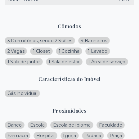
Cômodos
3 Dormitórios, sendo 2 Suítes
4 Banheiros
2 Vagas
1 Closet
1 Cozinha
1 Lavabo
1 Sala de jantar
1 Sala de estar
1 Área de serviço
Características do Imóvel
Gás individual
Proximidades
Banco
Escola
Escola de idioma
Faculdade
Farmácia
Hospital
Igreja
Padaria
Praça