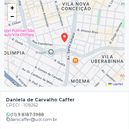
+
−
Leaflet
Daniela de Carvalho Caffer
CRECI -
108262
(11) 9 8187-3988
danicaffer@uol.com.br