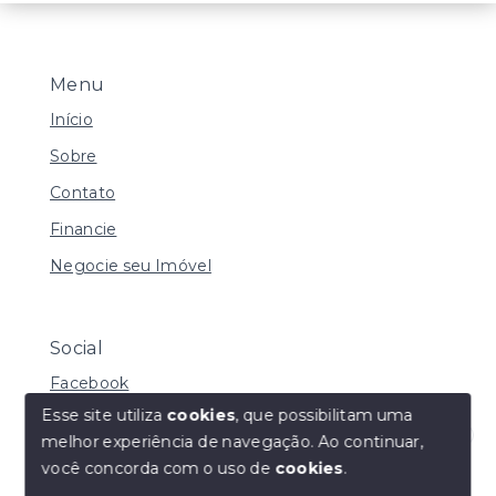
Menu
Início
Sobre
Contato
Financie
Negocie seu Imóvel
Social
Facebook
Esse site utiliza
cookies
, que possibilitam uma
melhor experiência de navegação.
Ao continuar,
Olá! Estamos disponíveis para te ajudar.
você concorda com o uso de
cookies
.
© Copyright 2026 - Daniela de Carvalho Caffer - Todos
os direitos reservados