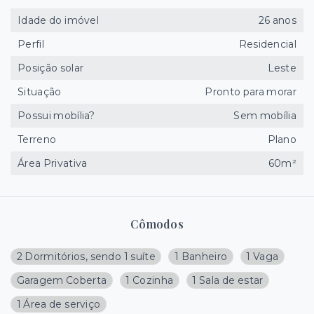
Idade do imóvel
26 anos
Perfil
Residencial
Posição solar
Leste
Situação
Pronto para morar
Possui mobília?
Sem mobília
Terreno
Plano
Área Privativa
60m²
Cômodos
2 Dormitórios, sendo 1 suíte
1 Banheiro
1 Vaga
Garagem Coberta
1 Cozinha
1 Sala de estar
1 Área de serviço