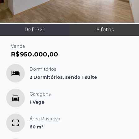
Ref.:
721
15
fotos
Venda
R$950.000,00
Dormitórios
2 Dormitórios, sendo 1 suíte
Garagens
1 Vaga
Área Privativa
60 m²