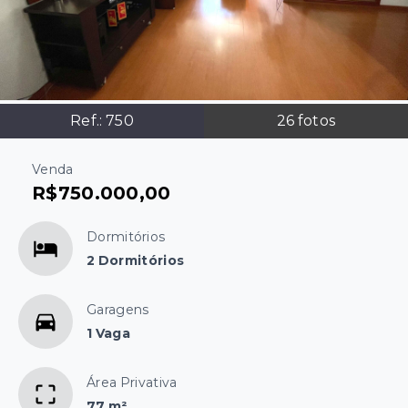
Ref.:
750
26
fotos
Venda
R$750.000,00
Dormitórios
2 Dormitórios
Garagens
1 Vaga
Área Privativa
77 m²