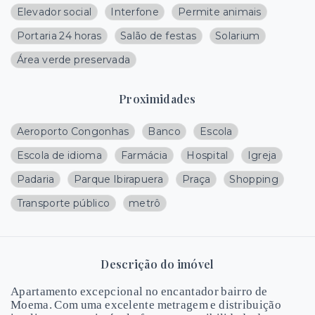
Elevador social
Interfone
Permite animais
Portaria 24 horas
Salão de festas
Solarium
Área verde preservada
Proximidades
Aeroporto Congonhas
Banco
Escola
Escola de idioma
Farmácia
Hospital
Igreja
Padaria
Parque Ibirapuera
Praça
Shopping
Transporte público
metrô
Descrição do imóvel
Apartamento excepcional no encantador bairro de
Moema. Com uma excelente metragem e distribuição