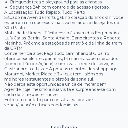
Brinquedoteca e playground para as crianças.
Segurança 24h com controle de acesso rigoroso.
A Localização: Tudo Rápido, Tudo Perto
Situado na Avenida Portugal, no coração do Brooklin, você
estará em um dos eixos mais valorizados e desejados de
São Paulo.
Mobilidade Urbana: Fácil acesso às avenidas Engenheiro
Luís Carlos Berrini, Santo Amaro, Bandeirantes e Roberto
Marinho. Próximo a estações de metrô e da linha de trem
da CPTM.
Conveniência a pé: Faça tudo caminhando! O bairro
oferece excelentes padarias, farmácias, supermercados
(como o Pão de Açúcar) e uma vasta rede de serviços.
Gastronomia e Lazer: A poucos minutos dos shoppings
Morumbi, Market Place e JK Iguatemi, além dos
melhores restaurantes e bistrôs da zona sul.
Não perca esta oportunidade única de morar bem.
Agende hoje mesmo a sua visita e surpreenda-se com
cada detalhe deste imóvel!
Entre em contato para consultar valores de
venda/locação e taxas condominiais.
Localização