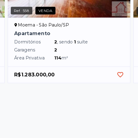
Ref.:
558
VENDA
Moema - São Paulo/SP
Apartamento
Dormitórios
2
, sendo
1
suíte
Garagens
2
Área Privativa
114
m²
R$1.283.000,00