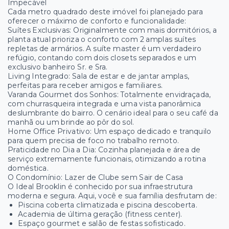
Impecável
Cada metro quadrado deste imóvel foi planejado para
oferecer o máximo de conforto e funcionalidade:
Suítes Exclusivas: Originalmente com mais dormitórios, a
planta atual prioriza o conforto com 2 amplas suítes
repletas de armários. A suíte master é um verdadeiro
refúgio, contando com dois closets separados e um
exclusivo banheiro Sr. e Sra.
Living Integrado: Sala de estar e de jantar amplas,
perfeitas para receber amigos e familiares.
Varanda Gourmet dos Sonhos: Totalmente envidraçada,
com churrasqueira integrada e uma vista panorâmica
deslumbrante do bairro. O cenário ideal para o seu café da
manhã ou um brinde ao pôr do sol.
Home Office Privativo: Um espaço dedicado e tranquilo
para quem precisa de foco no trabalho remoto.
Praticidade no Dia a Dia: Cozinha planejada e área de
serviço extremamente funcionais, otimizando a rotina
doméstica.
O Condomínio: Lazer de Clube sem Sair de Casa
O Ideal Brooklin é conhecido por sua infraestrutura
moderna e segura. Aqui, você e sua família desfrutam de:
Piscina coberta climatizada e piscina descoberta.
Academia de última geração (fitness center).
Espaço gourmet e salão de festas sofisticado.