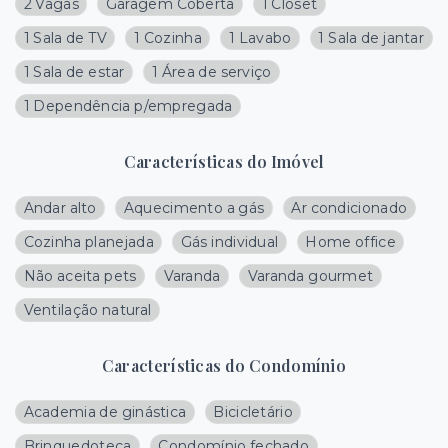
2 Vagas
Garagem Coberta
1 Closet
1 Sala de TV
1 Cozinha
1 Lavabo
1 Sala de jantar
1 Sala de estar
1 Área de serviço
1 Dependência p/empregada
Características do Imóvel
Andar alto
Aquecimento a gás
Ar condicionado
Cozinha planejada
Gás individual
Home office
Não aceita pets
Varanda
Varanda gourmet
Ventilação natural
Características do Condomínio
Academia de ginástica
Bicicletário
Brinquedoteca
Condomínio fechado