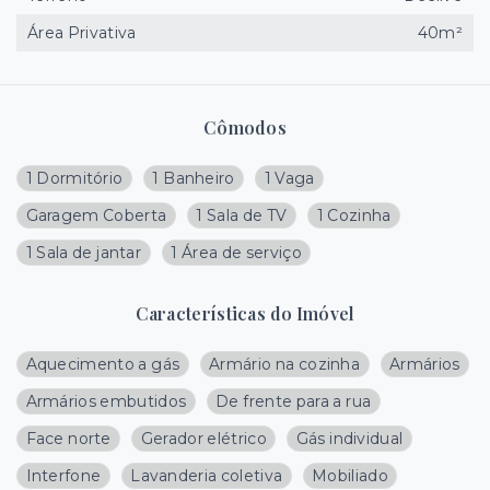
Área Privativa
40m²
Cômodos
1 Dormitório
1 Banheiro
1 Vaga
Garagem Coberta
1 Sala de TV
1 Cozinha
1 Sala de jantar
1 Área de serviço
Características do Imóvel
Aquecimento a gás
Armário na cozinha
Armários
Armários embutidos
De frente para a rua
Face norte
Gerador elétrico
Gás individual
Interfone
Lavanderia coletiva
Mobiliado