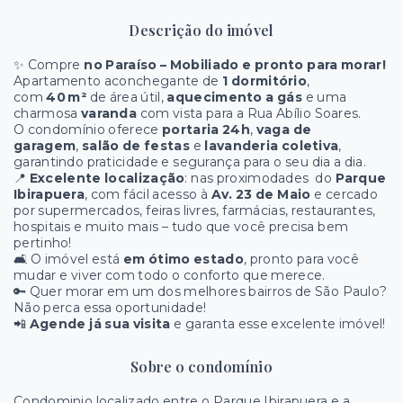
Descrição do imóvel
✨ Compre
no Paraíso – Mobiliado e pronto para morar!
Apartamento aconchegante de
1 dormitório
,
com
40 m²
de área útil,
aquecimento a gás
e uma
charmosa
varanda
com vista para a Rua Abílio Soares.
O condomínio oferece
portaria 24h
,
vaga de
garagem
,
salão de festas
e
lavanderia coletiva
,
garantindo praticidade e segurança para o seu dia a dia.
📍
Excelente localização
: nas proximodades do
Parque
Ibirapuera
, com fácil acesso à
Av. 23 de Maio
e cercado
por supermercados, feiras livres, farmácias, restaurantes,
hospitais e muito mais – tudo que você precisa bem
pertinho!
🛋️ O imóvel está
em ótimo estado
, pronto para você
mudar e viver com todo o conforto que merece.
🔑 Quer morar em um dos melhores bairros de São Paulo?
Não perca essa oportunidade!
📲
Agende já sua visita
e garanta esse excelente imóvel!
Sobre o condomínio
Condominio localizado entre o Parque Ibirapuera e a