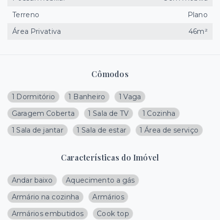
Terreno
Plano
Área Privativa
46m²
Cômodos
1 Dormitório
1 Banheiro
1 Vaga
Garagem Coberta
1 Sala de TV
1 Cozinha
1 Sala de jantar
1 Sala de estar
1 Área de serviço
Características do Imóvel
Andar baixo
Aquecimento a gás
Armário na cozinha
Armários
Armários embutidos
Cook top