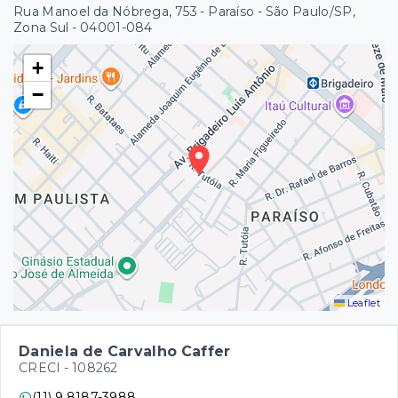
Rua Manoel da Nóbrega, 753 - Paraíso - São Paulo/SP,
Zona Sul
- 04001-084
+
−
Leaflet
Daniela de Carvalho Caffer
CRECI -
108262
(11) 9 8187-3988