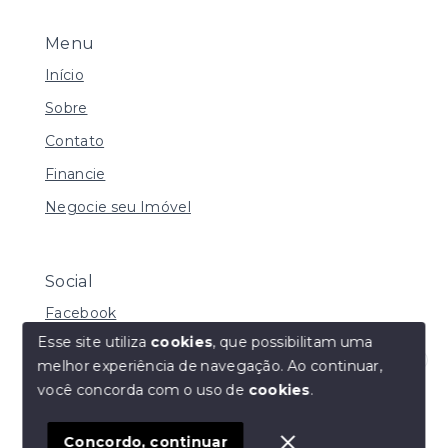
Menu
Início
Sobre
Contato
Financie
Negocie seu Imóvel
Social
Facebook
Esse site utiliza
cookies
, que possibilitam uma
melhor experiência de navegação.
Ao continuar,
Olá! Estamos disponíveis para te ajudar.
você concorda com o uso de
cookies
.
© Copyright 2026 - Daniela de Carvalho Caffer - Todos
os direitos reservados
Concordo, continuar
SITE PARA IMOBILIARIA