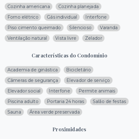
Cozinha americana
Cozinha planejada
Forno elétrico
Gás individual
Interfone
Piso cimento queimado
Silencioso
Varanda
Ventilação natural
Vista livre
Zelador
Características do Condomínio
Academia de ginástica
Bicicletário
Câmeras de segurança
Elevador de serviço
Elevador social
Interfone
Permite animais
Piscina adulto
Portaria 24 horas
Salão de festas
Sauna
Área verde preservada
Proximidades