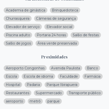
Academia de ginástica
Brinquedoteca
Churrasqueira
Câmeras de segurança
Elevador de serviço
Elevador social
Piscina adulto
Portaria 24 horas
Salão de festas
Salão de jogos
Área verde preservada
Proximidades
Aeroporto Congonhas
Avenida Paulista
Banco
Escola
Escola de idioma
Faculdade
Farmácia
Hospital
Padaria
Parque Ibirapuera
Restaurantes
Supermercado
Transporte público
aeroporto
metrô
parque