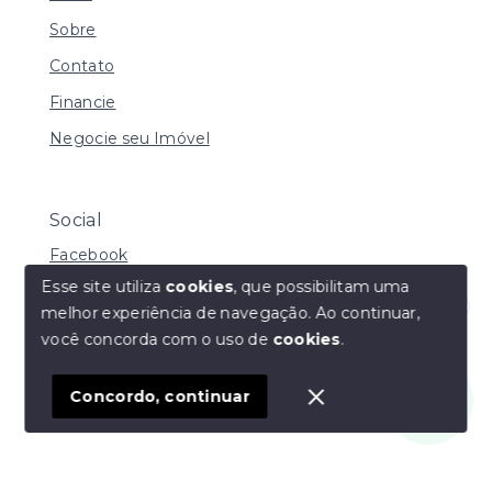
Sobre
Contato
Financie
Negocie seu Imóvel
Social
Facebook
Esse site utiliza
cookies
, que possibilitam uma
melhor experiência de navegação.
Ao continuar,
Olá! Estamos disponíveis para te ajudar.
você concorda com o uso de
cookies
.
© Copyright 2026 - Daniela de Carvalho Caffer - Todos
os direitos reservados
Concordo, continuar
SITE PARA IMOBILIARIA