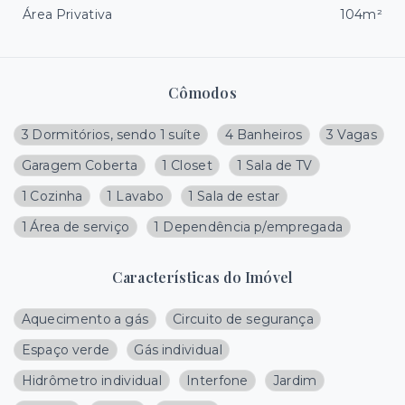
Área Privativa
104m²
Cômodos
3 Dormitórios, sendo 1 suíte
4 Banheiros
3 Vagas
Garagem Coberta
1 Closet
1 Sala de TV
1 Cozinha
1 Lavabo
1 Sala de estar
1 Área de serviço
1 Dependência p/empregada
Características do Imóvel
Aquecimento a gás
Circuito de segurança
Espaço verde
Gás individual
Hidrômetro individual
Interfone
Jardim