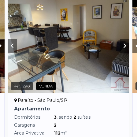
Ref.:
290
VENDA
Paraíso - São Paulo/SP
Apartamento
Dormitórios
3
, sendo
2
suítes
Garagens
2
Área Privativa
112
m²