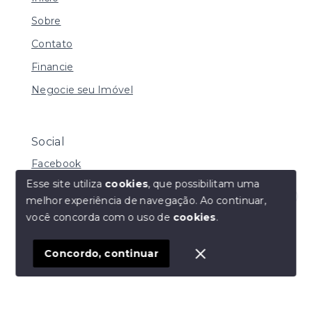
Sobre
Contato
Financie
Negocie seu Imóvel
Social
Facebook
Esse site utiliza
cookies
, que possibilitam uma
melhor experiência de navegação.
Ao continuar,
Olá! Estamos disponíveis para te ajudar.
você concorda com o uso de
cookies
.
© Copyright 2026 - Daniela de Carvalho Caffer - Todos
os direitos reservados
Concordo, continuar
SITE PARA IMOBILIARIA