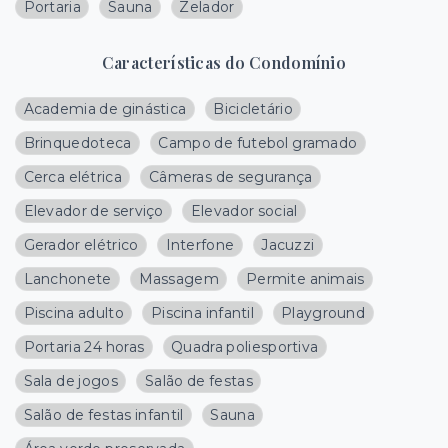
Portaria
Sauna
Zelador
Características do Condomínio
Academia de ginástica
Bicicletário
Brinquedoteca
Campo de futebol gramado
Cerca elétrica
Câmeras de segurança
Elevador de serviço
Elevador social
Gerador elétrico
Interfone
Jacuzzi
Lanchonete
Massagem
Permite animais
Piscina adulto
Piscina infantil
Playground
Portaria 24 horas
Quadra poliesportiva
Sala de jogos
Salão de festas
Salão de festas infantil
Sauna